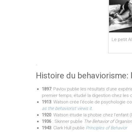
Le petit A
.
Histoire du behaviorisme: 
1897
: Pavlov publie les résultats d’une expé
premier temps, étudié la digestion chez les 
1913
: Watson crée l’école de psychologie com
as the behaviorist views it
.
1920
: Watson étudie la phobie chez l’enfant (
1936
: Skinner publie
The Behavior of Organi
1943
: Clark Hull publie
Principles of Behavior