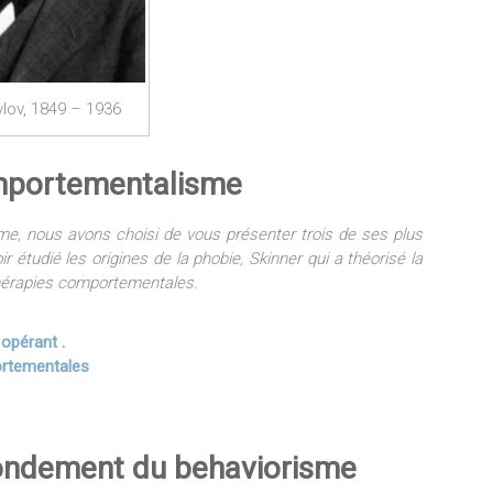
vlov, 1849 – 1936
omportementalisme
e, nous avons choisi de vous présenter trois de ses plus
 étudié les origines de la phobie, Skinner qui a théorisé la
 thérapies comportementales.
t opérant
.
portementales
fondement du behaviorisme