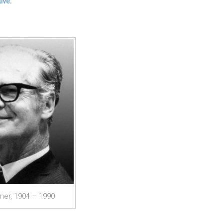
ive
.
nner, 1904 – 1990