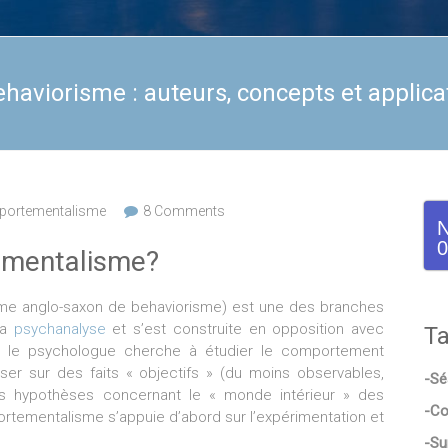
aviorisme : auteurs, concepts et applica
portementalisme
8 Comments
N
0
ementalisme?
erme anglo-saxon de behaviorisme) est une des branches
la
psychanalyse
et s’est construite en opposition avec
Ta
, le psychologue cherche à étudier le comportement
ser sur des faits « objectifs » (du moins observables,
-Sé
es hypothèses concernant le « monde intérieur » des
-Co
rtementalisme s’appuie d’abord sur l’expérimentation et
-Su