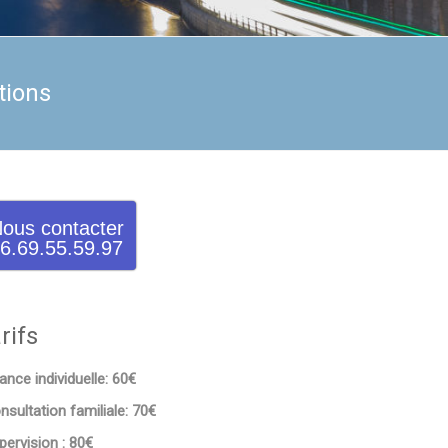
tions
ous contacter
6.69.55.59.97
rifs
ance individuelle: 60€
nsultation familiale: 70€
pervision : 80€