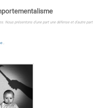
omportementalisme
s. Nous présentons d’une part une défense et d’autre part
me
.