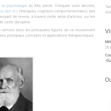
e la psychologie
du XXe siècle. Critiquée voire décriée,
Tar
rice des tcc
(thérapies cognitivo-comportementales) tant
d’e
ssant de revenir, à travers cette série d’articles, sur les
e cette discipline.
us verrons donc les principales figures de ce mouvement
Vi
ue ses principaux concepts et applications thérapeutiques.
Mét
26 
Con
-Du
O