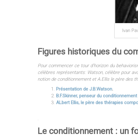
Ivan Pa
Figures historiques du c
Pour commencer ce tour d’horizon du behaviorism
célèbres représentants: Watson, célèbre pour avoir
notion de conditionnement et A.Ellis le père des
Présentation de J.B.Watson
.
B.F.Skinner, penseur du conditionnemen
ALbert Ellis, le père des thérapies com
.
Le conditionnement : un 