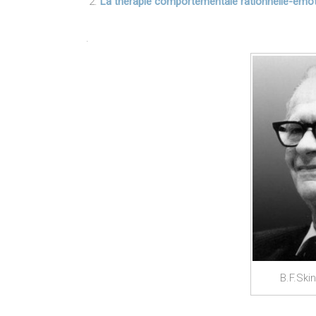
La thérapie comportementale rationnelle-émot
.
B.F.Ski