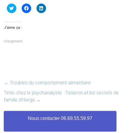
Cliquez
Cliquez
Cliquez
pour
pour
pour
partager
partager
partager
sur
sur
sur
Twitter(ouvre
Facebook(ouvre
LinkedIn(ouvre
dans
dans
dans
J’aime ça :
une
une
une
nouvelle
nouvelle
nouvelle
fenêtre)
fenêtre)
fenêtre)
chargement…
←
Troubles du comportement alimentaire
Tintin chez le psychanalyste : Tisseron et les secrets de
famille d’Hergé
→
Nous contacter 06.69.55.59.97