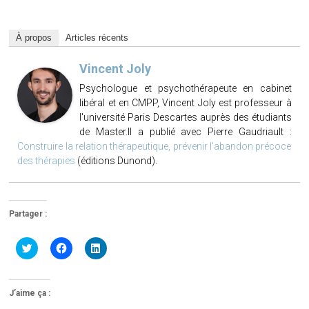
À propos
Articles récents
Vincent Joly
Psychologue et psychothérapeute en cabinet
libéral et en CMPP, Vincent Joly est professeur à
l'université Paris Descartes auprès des étudiants
de Master.Il a publié avec Pierre Gaudriault :
Construire la relation thérapeutique, prévenir l'abandon précoce
des thérapies
(éditions Dunond).
Partager :
Cliquez
Cliquez
Cliquez
pour
pour
pour
partager
partager
partager
sur
sur
sur
Twitter(ouvre
Facebook(ouvre
LinkedIn(ouvre
dans
dans
dans
J’aime ça :
une
une
une
nouvelle
nouvelle
nouvelle