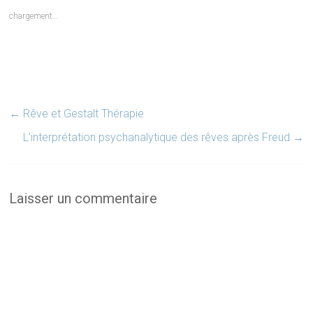
fenêtre)
fenêtre)
fenêtre)
chargement…
←
Rêve et Gestalt Thérapie
L’interprétation psychanalytique des rêves après Freud
→
Laisser un commentaire