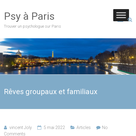
Psy à Paris
Trouver un psychologue sur Paris
Rêves groupaux et familiaux
vincent Joly
5 mai 2022
Articles
No
Comments