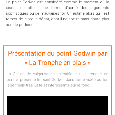
Le point Godwin est considéré comme le moment où la
discussion atteint une forme d’acmé des arguments
sophistiques ou de mauvaises foi. On estime alors qu’il est
temps de clore le débat, dont il ne sortira sans doute plus
rien de pertinent.
Présentation du point Godwin par
« La Tronche en biais »
La Chaine de vulgarisation scientifique « La tronche en
biais », présente le point Godwin dans cette vidéo au ton
léger mais très juste et intéressante sur le fond.