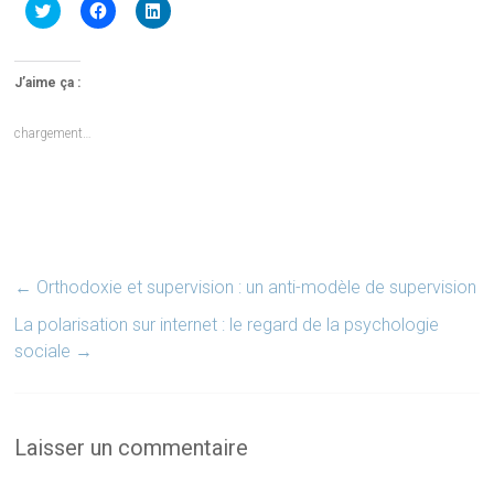
Cliquez
Cliquez
Cliquez
pour
pour
pour
partager
partager
partager
sur
sur
sur
Twitter(ouvre
Facebook(ouvre
LinkedIn(ouvre
dans
dans
dans
J’aime ça :
une
une
une
nouvelle
nouvelle
nouvelle
fenêtre)
fenêtre)
fenêtre)
chargement…
←
Orthodoxie et supervision : un anti-modèle de supervision
La polarisation sur internet : le regard de la psychologie
sociale
→
Laisser un commentaire