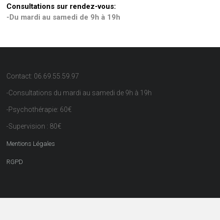
Consultations sur rendez-vous:
-Du mardi au samedi de 9h à 19h
Contact: 06.69.55.59.97
-Consultations du mardi au samedi de 9h à 19h
-Psychothérapie: 60€
-Supervision : 80€
Mentions Légales
RGPD
Copyright © 2026
. All rights reserved.
Psy à Paris