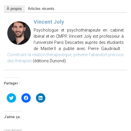
À propos
Articles récents
Vincent Joly
Psychologue et psychothérapeute en cabinet
libéral et en CMPP, Vincent Joly est professeur à
l'université Paris Descartes auprès des étudiants
de Master.Il a publié avec Pierre Gaudriault :
Construire la relation thérapeutique, prévenir l'abandon précoce
des thérapies
(éditions Dunond).
Partager :
Cliquez
Cliquez
Cliquez
pour
pour
pour
partager
partager
partager
sur
sur
sur
Twitter(ouvre
Facebook(ouvre
LinkedIn(ouvre
dans
dans
dans
J’aime ça :
une
une
une
nouvelle
nouvelle
nouvelle
fenêtre)
fenêtre)
fenêtre)
chargement…